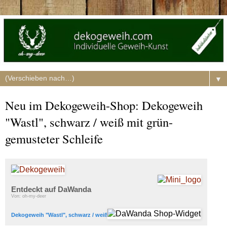
▼
Neu im Dekogeweih-Shop: Dekogeweih
"Wastl", schwarz / weiß mit grün-
gemusteter Schleife
Entdeckt auf DaWanda
Von: oh-my-deer
Dekogeweih "Wastl", schwarz / weiß mit Schleife