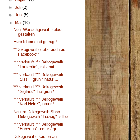
►
Juli
(2)
►
Juni
(5)
▼
Mai
(10)
Neu: Wunschgeweih selbst
gestalten
Eure Ideen sind gefragt!
**Dekogeweihe jetzt auch auf
Facebook**
*** verkauft *** Dekogeweih
"Laurentia", rot / nat...
*** verkauft *** Dekogeweih
"Sissi", grün / natur ...
*** verkauft *** Dekogeweih
"Sigfried", hellgrün /...
*** verkauft *** Dekogeweih
"Karl-Heinz", natur / ...
Neu im Dekogeweih-Shop:
Dekogeweih "Ludwig", silbe...
*** verkauft *** Dekogeweih
"Hubertus", natur / gr...
Dekogeweihe kaufen auf