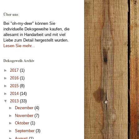
Über uns
Bei "oh-my-deer" können Sie
individuelle Dekogeweihe kaufen, die
allesamt in Handarbeit und mit viel
Liebe zum Detail hergestellt wurden.
Lesen Sie mehr...
Dekogeweih Archiv
►
2017
(1)
►
2016
(1)
►
2015
(8)
►
2014
(14)
▼
2013
(33)
►
Dezember
(4)
►
November
(7)
►
Oktober
(1)
►
September
(3)
►
August
(1)