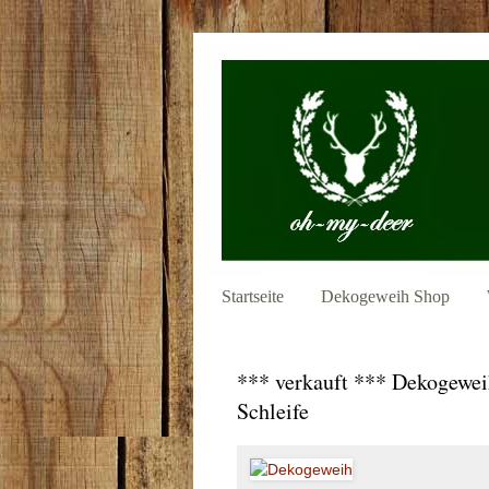
Startseite
Dekogeweih Shop
*** verkauft *** Dekogeweih
Schleife