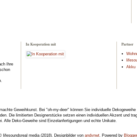
In Kooperation mit
Partner
Wohn
lifeso
ch Ihre
Akku 
 schon
h.
achte Geweihkunst. Bei "oh-my-deer" können Sie individuelle Dekogeweihe k
urden. Die limitierten Designerstücke setzen einen individuellen Akzent und t
. Alle Deko-Geweihe sind Einzelanfertigungen und echte Unikate.
© lifesoundsreal media (2018). Designbilder von
andynwt
. Powered by
Blogger