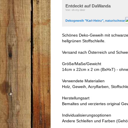
Entdeckt auf DaWanda
Von: oh-my-deer
Dekogeweih "Karl-Heinz", natur/schwarz 
Schönes Deko-Geweih mit schwarzem
hellgrünen Stoffschleife.
Versand nach Österreich und Schwei
Größe/Maße/Gewicht
14cm x 22cm x 2 cm (BxHxT) - ohn
Verwendete Materialien
Holz, Geweih, Acrylfarben, Stoffschle
Herstellungsart
Bemaltes und verziertes original Ge
Individualisierungsoptionen
Andere Schleifen und Farben (Gehörn