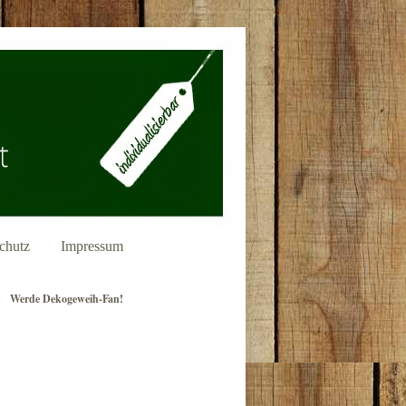
chutz
Impressum
Werde Dekogeweih-Fan!